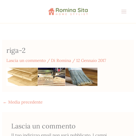
Vai
al
contenuto
riga-2
Lascia un commento
/ Di
Romina
/
12 Gennaio 2017
←
Media precedente
Lascia un commento
Il tuo indirizzo email non sarà pubblicato.
I campi