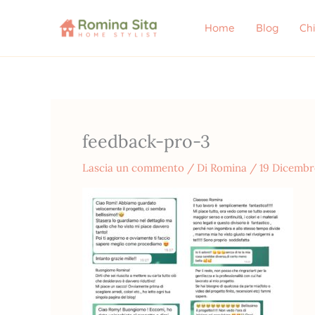
Vai
al
Home
Blog
Ch
contenuto
feedback-pro-3
Lascia un commento
/ Di
Romina
/
19 Dicembr