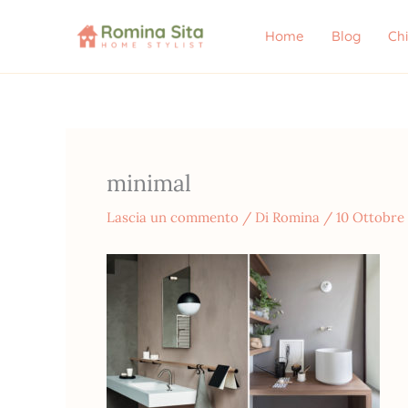
Vai
al
Home
Blog
Ch
contenuto
minimal
Lascia un commento
/ Di
Romina
/
10 Ottobre