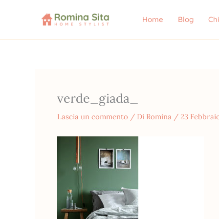
Vai
al
Home
Blog
Ch
contenuto
verde_giada_
Lascia un commento
/ Di
Romina
/
23 Febbrai