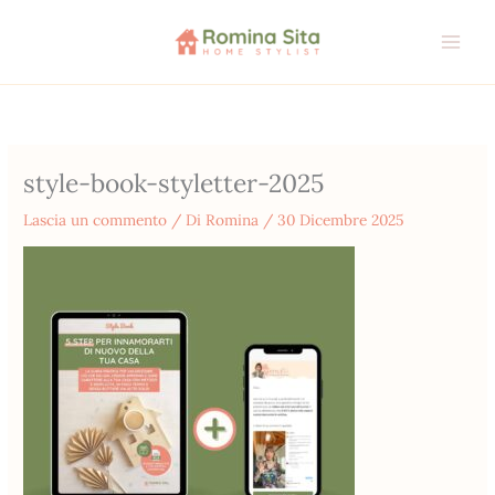
Vai
al
contenuto
style-book-styletter-2025
Lascia un commento
/ Di
Romina
/
30 Dicembre 2025