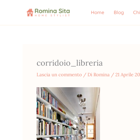
Vai
al
Home
Blog
Ch
contenuto
corridoio_libreria
Lascia un commento
/ Di
Romina
/
21 Aprile 20