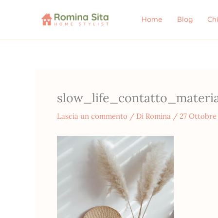
Vai
al
Home
Blog
Ch
contenuto
slow_life_contatto_materia
Lascia un commento
/ Di
Romina
/
27 Ottobre