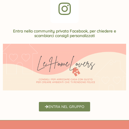
I
n
s
Entra nella community privata Facebook, per chiedere e
scambiarci consigli personalizzati
t
a
g
r
a
ENTRA NEL GRUPPO
m