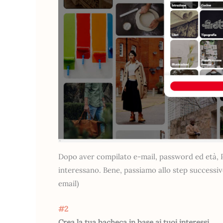
Dopo aver compilato e-mail, password ed età, Pi
interessano. Bene, passiamo allo step successivo
email)
#2
Crea la tua bacheca in base ai tuoi interessi