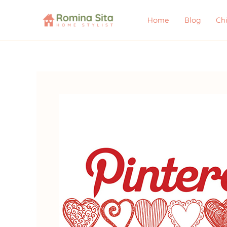
Vai
al
Home
Blog
Ch
contenuto