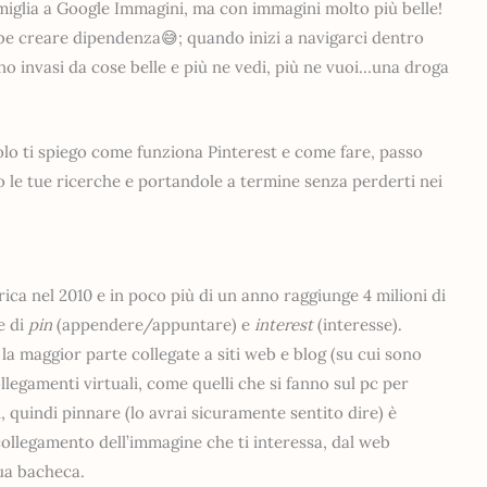
iglia a Google Immagini, ma con immagini molto più belle!
be creare dipendenza😅; quando inizi a navigarci dentro
ono invasi da cose belle e più ne vedi, più ne vuoi…una droga
olo ti spiego come funziona Pinterest e come fare, passo
 le tue ricerche e portandole a termine senza perderti nei
ca nel 2010 e in poco più di un anno raggiunge 4 milioni di
e di
pin
(appendere/appuntare) e
interest
(interesse).
la maggior parte collegate a siti web e blog (su cui sono
llegamenti virtuali, come quelli che si fanno sul pc per
 quindi pinnare (lo avrai sicuramente sentito dire) è
llegamento dell’immagine che ti interessa, dal web
tua bacheca.