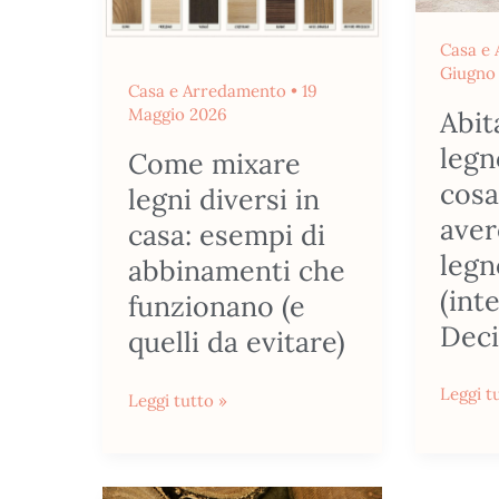
casa:
cosa
esempi
signific
Casa e
di
avere
Giugno
Casa e Arredamento
•
19
abbinamenti
una
Maggio 2026
Abit
che
casa
legn
Come mixare
funzionano
in
cosa
(e
legno
legni diversi in
quelli
su
aver
casa: esempi di
da
misura
legn
abbinamenti che
evitare)
(intervi
(int
funzionano (e
a
Dec
quelli da evitare)
Decimo
Primo)
Leggi t
Leggi tutto »