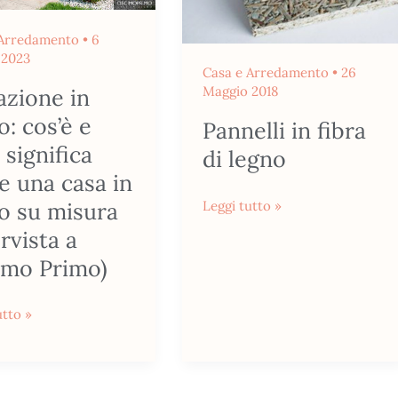
a
 Arredamento
•
6
 2023
Casa e Arredamento
•
26
Maggio 2018
azione in
o: cos’è e
Pannelli in fibra
 significa
di legno
e una casa in
o su misura
Leggi tutto »
sta
ervista a
imo Primo)
utto »