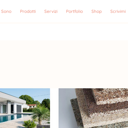
i Sono
Prodotti
Servizi
Portfolio
Shop
Scrivimi
one
Pannelli
in
fibra
di
legno