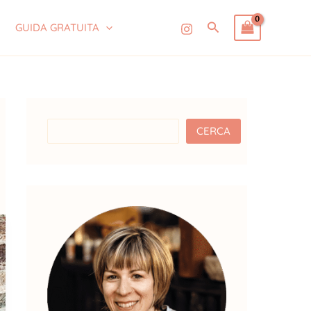
C
Cerca
GUIDA GRATUITA
e
r
c
a
CERCA