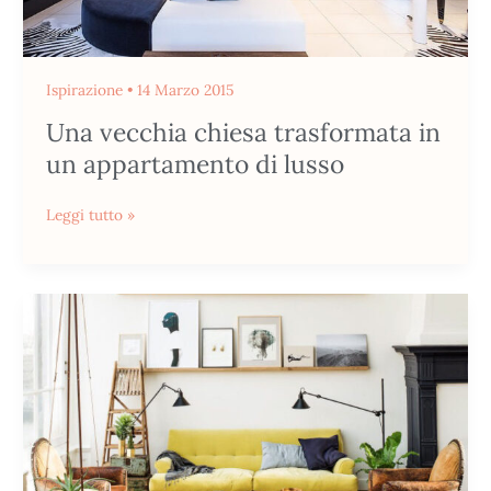
Ispirazione
•
14 Marzo 2015
Una vecchia chiesa trasformata in
un appartamento di lusso
Leggi tutto »
Un
luminoso
loft
ad
Amsterdam