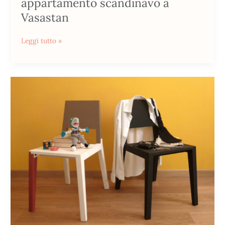
appartamento scandinavo a
Vasastan
Leggi tutto »
Come
nasce
una
ST3CCHINA