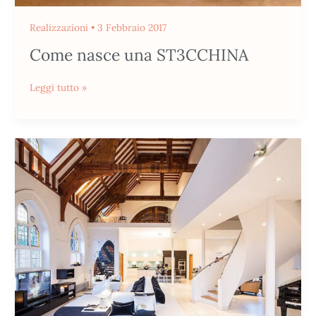
Realizzazioni
•
3 Febbraio 2017
Come nasce una ST3CCHINA
Leggi tutto »
Una
vecchia
chiesa
trasformata
in
un
appartamento
di
lusso