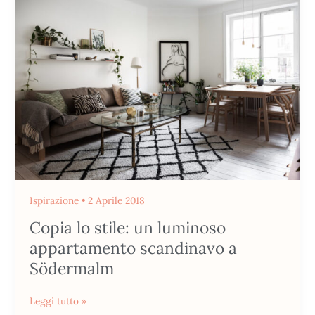
stile:
un
luminoso
appartamento
scandinavo
a
Södermalm
Ispirazione
•
2 Aprile 2018
Copia lo stile: un luminoso
appartamento scandinavo a
Södermalm
Leggi tutto »