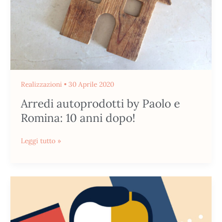
anni
dopo!
Realizzazioni
•
30 Aprile 2020
Arredi autoprodotti by Paolo e
Romina: 10 anni dopo!
Leggi tutto »
100
anni
di
Bauhaus