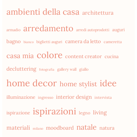
ambienti della casa
architettura
arredamento
auguri
armadio
arredi autoprodotti
bagno
camera da letto
biglietti auguri
cameretta
bianco
colore
casa mia
content creator
cucina
decluttering
gallery wall
giallo
fotografia
home decor
idee
home stylist
interior design
illuminazione
ingresso
intervista
ispirazioni
living
ispirazione
legno
natale
materiali
moodboard
natura
milano