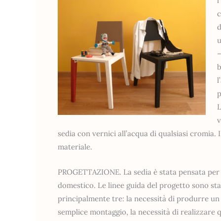
l
c
d
u
–
b
l
p
L
v
sedia con vernici all’acqua di qualsiasi cromia.
materiale.
PROGETTAZIONE. La sedia è stata pensata per
domestico. Le linee guida del progetto sono sta
principalmente tre: la necessità di produrre un
semplice montaggio, la necessità di realizzare 