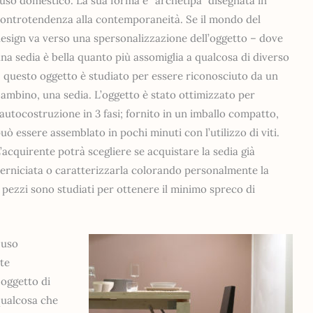
’uso domestico. La sua forma è “archetipa” disegnata in
ontrotendenza alla contemporaneità. Se il mondo del
esign va verso una spersonalizzazione dell’oggetto – dove
na sedia è bella quanto più assomiglia a qualcosa di diverso
 questo oggetto è studiato per essere riconosciuto da un
ambino, una sedia. L’oggetto è stato ottimizzato per
’autocostruzione in 3 fasi; fornito in un imballo compatto,
uò essere assemblato in pochi minuti con l’utilizzo di viti.
’acquirente potrà scegliere se acquistare la sedia già
erniciata o caratterizzarla colorando personalmente la
 I pezzi sono studiati per ottenere il minimo spreco di
 uso
te
 oggetto di
qualcosa che