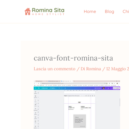
Vai
al
Home
Blog
Ch
contenuto
canva-font-romina-sita
Lascia un commento
/ Di
Romina
/
12 Maggio 