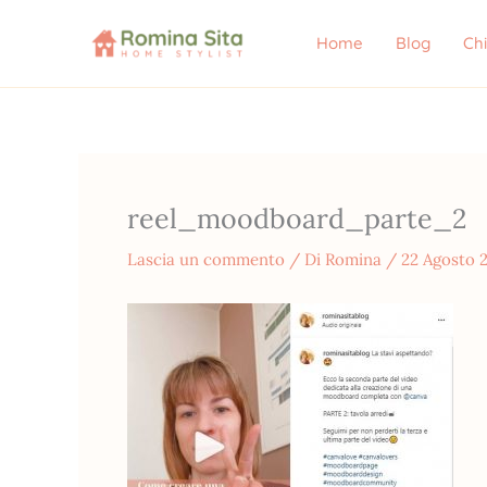
Vai
al
Home
Blog
Ch
contenuto
reel_moodboard_parte_2
Lascia un commento
/ Di
Romina
/
22 Agosto 