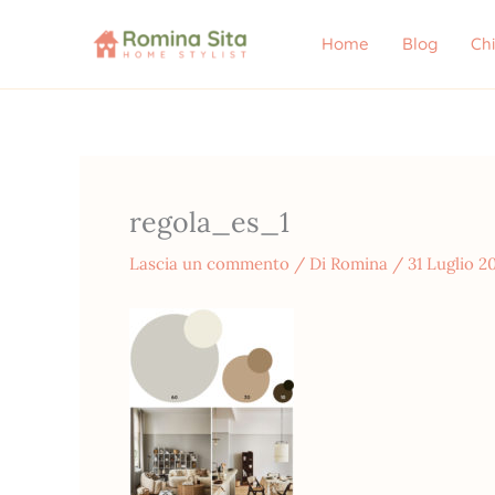
Vai
al
Home
Blog
Ch
contenuto
regola_es_1
Lascia un commento
/ Di
Romina
/
31 Luglio 2