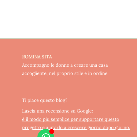
ROMINA SITA
Accompagno le donne a creare una casa
accogliente, nel proprio stile e in ordine.
Ti piace questo blog?
Lascia una recensione su Google:
è il modo più semplice per supportare questo
progetto e aiutarlo a crescere giorno dopo giorno.