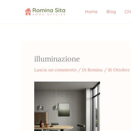
Vai
al
Home
Blog
Ch
contenuto
illuminazione
Lascia un commento
/ Di
Romina
/
16 Ottobre