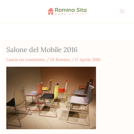
Vai
al
contenuto
Salone del Mobile 2016
Lascia un commento
/ Di
Romina
/
17 Aprile 2016