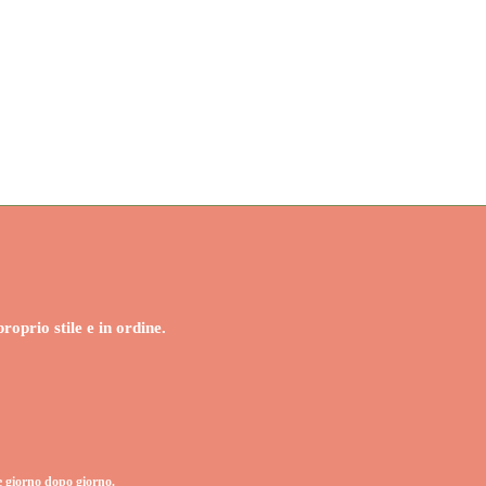
oprio stile e in ordine.
e giorno dopo giorno.