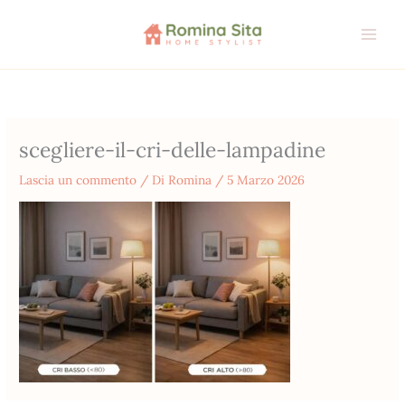
Vai
al
contenuto
scegliere-il-cri-delle-lampadine
Lascia un commento
/ Di
Romina
/
5 Marzo 2026