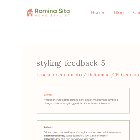
Vai
al
Home
Blog
Ch
contenuto
styling-feedback-5
Lascia un commento
/ Di
Romina
/
19 Gennaio