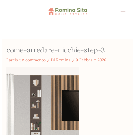
Vai
al
contenuto
come-arredare-nicchie-step-3
Lascia un commento
/ Di
Romina
/
9 Febbraio 2026