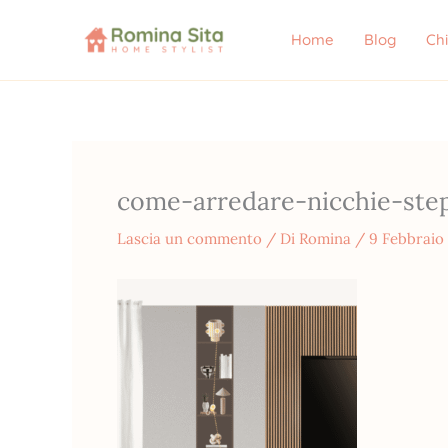
Vai
al
Home
Blog
Ch
contenuto
come-arredare-nicchie-step
Lascia un commento
/ Di
Romina
/
9 Febbraio