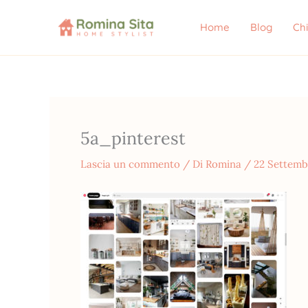
Vai
al
Home
Blog
Ch
contenuto
5a_pinterest
Lascia un commento
/ Di
Romina
/
22 Settemb