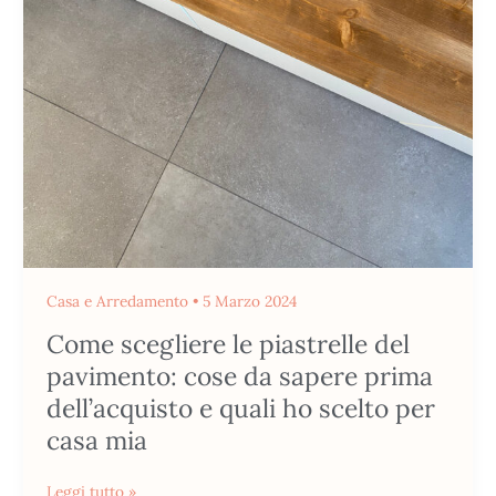
piastrelle
del
pavimento:
cose
da
sapere
prima
dell’acquisto
e
quali
Casa e Arredamento
•
5 Marzo 2024
ho
scelto
Come scegliere le piastrelle del
per
pavimento: cose da sapere prima
casa
dell’acquisto e quali ho scelto per
mia
casa mia
Leggi tutto »