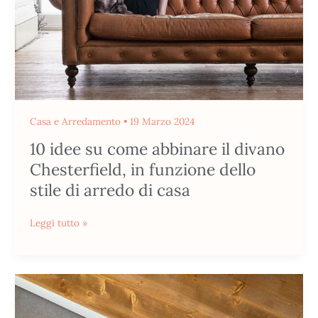
Chesterfield,
in
funzione
dello
stile
di
Casa e Arredamento
•
19 Marzo 2024
arredo
di
10 idee su come abbinare il divano
casa
Chesterfield, in funzione dello
stile di arredo di casa
Leggi tutto »
Come
scegliere
le