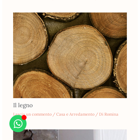
Il legno
Lascia un commento
/
Casa e Arredamento
/ Di
Romina