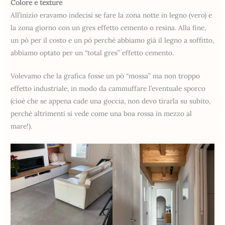
Colore e texture
All’inizio eravamo indecisi se fare la zona notte in legno (vero) e
la zona giorno con un gres effetto cemento o resina. Alla fine,
un pò per il costo e un pò perchè abbiamo già il legno a soffitto,
abbiamo optato per un “total gres” effetto cemento.
Volevamo che la grafica fosse un pò “mossa” ma non troppo
effetto industriale, in modo da cammuffare l’eventuale sporco
(cioè che se appena cade una goccia, non devo tirarla su subito,
perchè altrimenti si vede come una boa rossa in mezzo al
mare!).