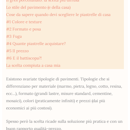
Lo stile del pavimento (e della casa)
Cose da sapere quando devi scegliere le piastrelle di casa
#1 Colore e texture
#2 Formato e posa
#3 Fuga
#4 Quante piastrelle acquistare?
#5 Il prezzo
#6 E il battiscopa?!
La scelta compiuta a casa mia
Esistono svariate tipologie di pavimenti. Tipologie che si
differenziano per materiale (marmo, pietra, legno, cotto, resina,
ecc…), formato (grandi lastre, misure standard, cementine,
mosaici), colori (praticamente infiniti) e prezzi (dai più
economici ai più costosi).
Spesso però la scelta ricade sulla soluzione più pratica e con un
buon rapporto qualità-prezzo.