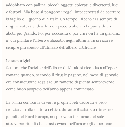
addobbato con palline, piccoli oggetti colorati e divertenti, luci
e festoni. Alla base si pongono i regali impacchettati da scartare
la vigilia o il giorno di Natale. Un tempo l’albero era sempre di
origine naturale, di solito un piccolo abete o la punta di un
abete più grande. Poi per necessità o per chi non ha un giardino
in cui piantare l’albero utilizzato, negli ultimi anni si ricorre
sempre più spesso all’utilizzo dell’albero artificiale.
Le sue origini
Sembra che l’origine dell’albero di Natale si riconduca all’epoca
romana quando, secondo il rituale pagano, nel mese di gennaio,
era consuetudine regalare un rametto di pianta sempreverde
come buon auspicio dell’anno appena cominciato.
La prima comparsa di veri e propri abeti decorati è però
relazionata alla cultura celtica: durante il solstizio d’inverno, i
popoli del Nord Europa, auspicavano il ritorno del sole
attraverso rituali che consistevano nell’ornare gli alberi con