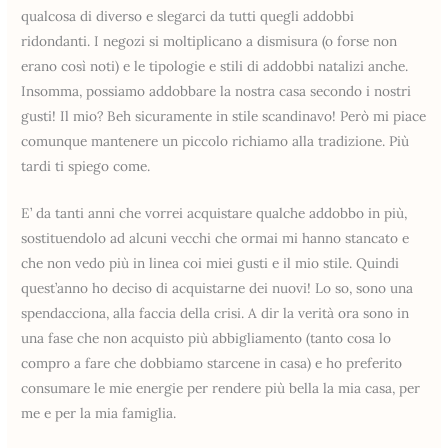
qualcosa di diverso e slegarci da tutti quegli addobbi
ridondanti. I negozi si moltiplicano a dismisura (o forse non
erano così noti) e le tipologie e stili di addobbi natalizi anche.
Insomma, possiamo addobbare la nostra casa secondo i nostri
gusti! Il mio? Beh sicuramente in stile scandinavo! Però mi piace
comunque mantenere un piccolo richiamo alla tradizione. Più
tardi ti spiego come.
E’ da tanti anni che vorrei acquistare qualche addobbo in più,
sostituendolo ad alcuni vecchi che ormai mi hanno stancato e
che non vedo più in linea coi miei gusti e il mio stile. Quindi
quest’anno ho deciso di acquistarne dei nuovi! Lo so, sono una
spendacciona, alla faccia della crisi. A dir la verità ora sono in
una fase che non acquisto più abbigliamento (tanto cosa lo
compro a fare che dobbiamo starcene in casa) e ho preferito
consumare le mie energie per rendere più bella la mia casa, per
me e per la mia famiglia.