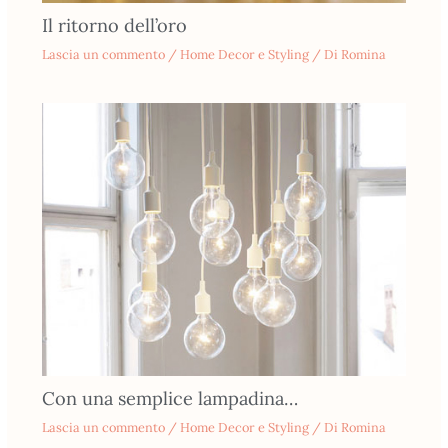
Il ritorno dell’oro
Lascia un commento
/
Home Decor e Styling
/ Di
Romina
Con una semplice lampadina…
Lascia un commento
/
Home Decor e Styling
/ Di
Romina