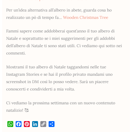
Per un’idea alternativa all’albero in abete, guarda cosa ho
realizzato un pò di tempo fa…
Wooden Christmas Tree
Fammi sapere come addobberai quest’anno il tuo albero di
Natale e soprattutto se i miei suggerimenti per gli addobbi
dell’albero di Natale ti sono stati utili. Ci vediamo qui sotto nei
commenti.
Mostrami il tuo albero di Natale taggandomi nelle tue
Instagram Stories e se hai il profilo privato mandami uno
screenshot in DM così lo posso vedere. Sarà un piacere
conoscerti e condividerti a mia volta.
Ci vediamo la prossima settimana con un nuovo contenuto
natalizio! 🥰
W
F
P
L
C
S
h
a
i
i
o
h