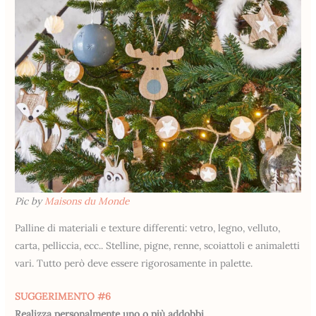
Pic by
Maisons du Monde
Palline di materiali e texture differenti: vetro, legno, velluto,
carta, pelliccia, ecc.. Stelline, pigne, renne, scoiattoli e animaletti
vari. Tutto però deve essere rigorosamente in palette.
SUGGERIMENTO #6
Realizza personalmente uno o più addobbi