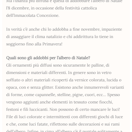
Ma l’usanza più diffusa è quella di addobbare l’albero di Natale
l’8 dicembre, in occasione della festività cattolica
dell’Immacolata Concezione.
In verità c’è anche chi lo addobba a fine novembre, impaziente
di assaggiare il clima natalizio e chi addirittura lo tiene in
soggiorno fino alla Primavera!
Quali sono gli addobbi per l’albero di Natale?
Gli ornamenti più diffusi sono sicuramente le palline, di
dimensioni e materiali differenti. In genere sono in vetro
soffiato o altri materiali ricoperti da vernice colorata, lucida o
opaca, con e senza glitter. Esistono anche innumerevoli varianti
di forme, come capannelle, stelline, pigne, cuori, ecc… Spesso
vengono aggiunti anche elementi in tessuto come fiocchi,
festoni e fili luccicanti. Non possono di certo mancare le luci!
File di luci colorate e intermittenti con differenti giochi di luce
e che, come luci fatate, riflettono sulle decorazioni e sui rami
dell’albero. Infine, in cima all’albero c’è il puntale solitamente a