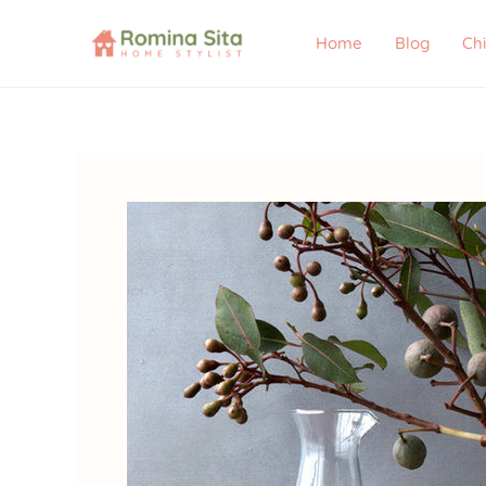
Vai
al
Home
Blog
Ch
contenuto