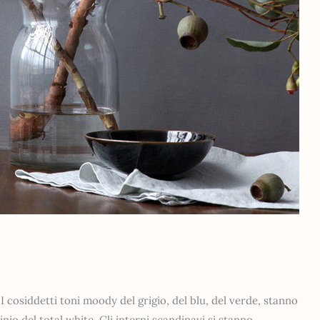
cosiddetti toni moody del grigio, del blu, del verde, stanno
o del total white. Gli interni scandinavi si stanno