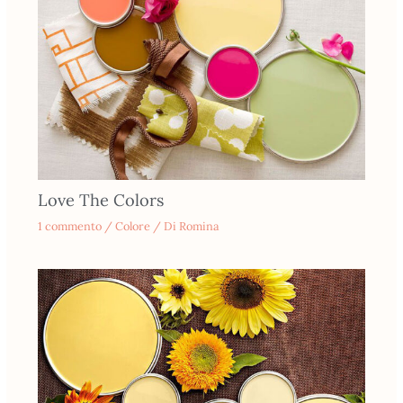
Love The Colors
1 commento
/
Colore
/ Di
Romina