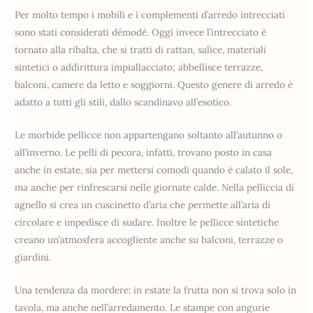
Per molto tempo i mobili e i complementi d’arredo intrecciati
sono stati considerati démodé. Oggi invece l’intrecciato è
tornato alla ribalta, che si tratti di rattan, salice, materiali
sintetici o addirittura impiallacciato; abbellisce terrazze,
balconi, camere da letto e soggiorni. Questo genere di arredo è
adatto a tutti gli stili, dallo scandinavo all’esotico.
Le morbide pellicce non appartengano soltanto all’autunno o
all’inverno. Le pelli di pecora, infatti, trovano posto in casa
anche in estate, sia per mettersi comodi quando è calato il sole,
ma anche per rinfrescarsi nelle giornate calde. Nella pelliccia di
agnello si crea un cuscinetto d’aria che permette all’aria di
circolare e impedisce di sudare. Inoltre le pellicce sintetiche
creano un’atmosfera accogliente anche su balconi, terrazze o
giardini.
Una tendenza da mordere: in estate la frutta non si trova solo in
tavola, ma anche nell’arredamento. Le stampe con angurie