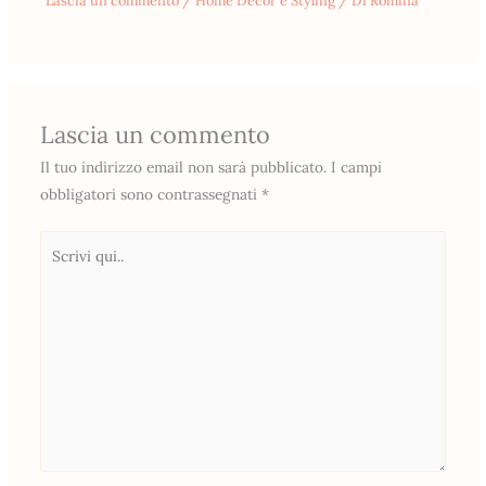
Lascia un commento
/
Home Decor e Styling
/ Di
Romina
Lascia un commento
Il tuo indirizzo email non sarà pubblicato.
I campi
obbligatori sono contrassegnati
*
Scrivi
qui..