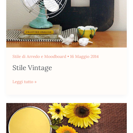
Stile di Arredo e Moodboard
•
16 Maggio 2014
Stile Vintage
Leggi tutto »
Yellow
Inspiration