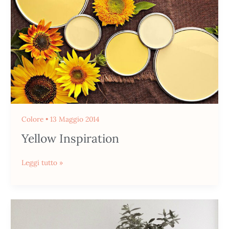
Colore
•
13 Maggio 2014
Yellow Inspiration
Leggi tutto »
Stile
Scandinavo