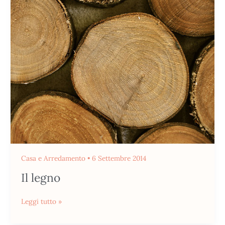
legno
Casa e Arredamento
•
6 Settembre 2014
Il legno
Leggi tutto »