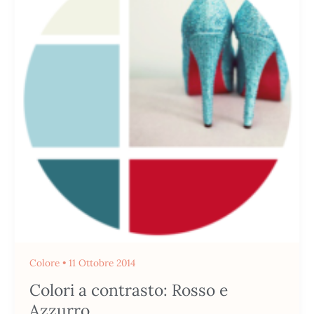
contrasto:
Rosso
e
Azzurro
Colore
•
11 Ottobre 2014
Colori a contrasto: Rosso e
Azzurro