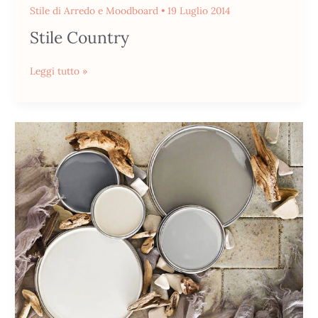
Stile di Arredo e Moodboard
•
19 Luglio 2014
Stile Country
Leggi tutto »
Grey
Inspiration