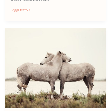
Leggi tutto »
Fotografia
|
Espressioni
del
corpo