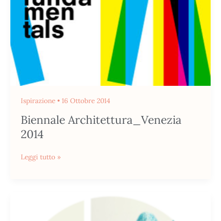
Ispirazione
•
16 Ottobre 2014
Biennale Architettura_Venezia
2014
Leggi tutto »
Colori
a