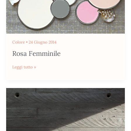
Colore
•
24 Giugno 2014
Rosa Femminile
Leggi tutto »
Il
Cemento