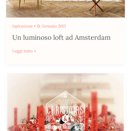
Ispirazione
•
18 Gennaio 2015
Un luminoso loft ad Amsterdam
Leggi tutto »
Merry
Christmas
&
Happy
New
Year