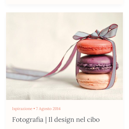
Fotografia
|
Il
design
nel
cibo
Ispirazione
•
7 Agosto 2014
Fotografia | Il design nel cibo