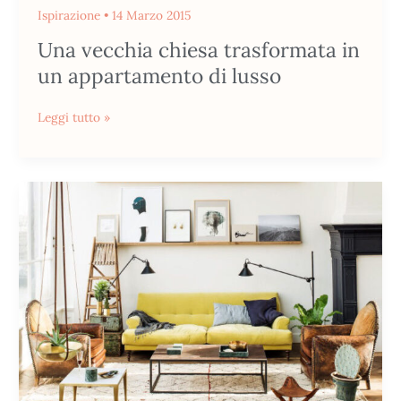
Ispirazione
•
14 Marzo 2015
Una vecchia chiesa trasformata in
un appartamento di lusso
Leggi tutto »
Un
luminoso
loft
ad
Amsterdam