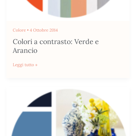
Colore
•
4 Ottobre 2014
Colori a contrasto: Verde e
Arancio
Leggi tutto »
Colori
in
coppia:
Blu
e
Giallo