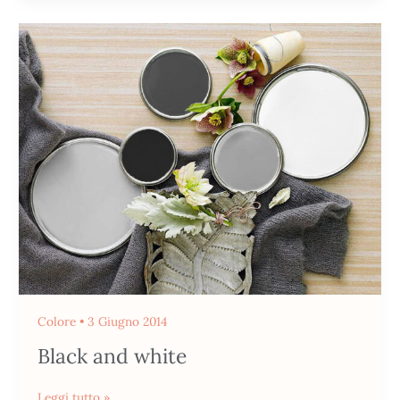
Black
and
white
Colore
•
3 Giugno 2014
Black and white
Leggi tutto »