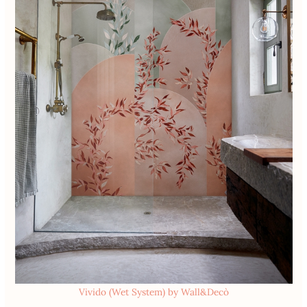
Vivido (Wet System) by Wall&Decò