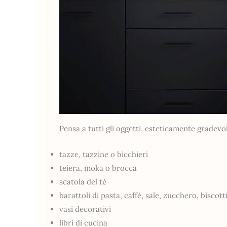
Pensa a tutti gli oggetti, esteticamente gradevol
tazze, tazzine o bicchieri
teiera, moka o brocca
scatola del tè
barattoli di pasta, caffè, sale, zucchero, biscott
vasi decorativi
libri di cucina