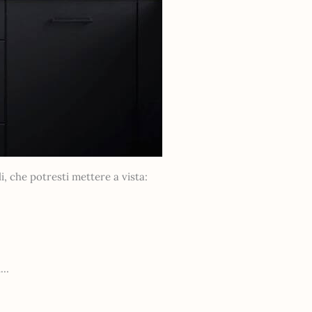
i, che potresti mettere a vista:
i…