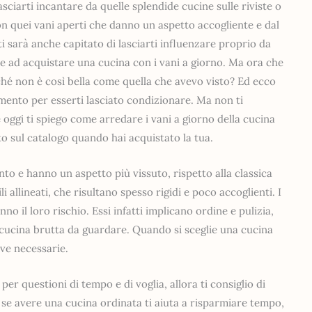
asciarti incantare da quelle splendide cucine sulle riviste o
on quei vani aperti che danno un aspetto accogliente e dal
i sarà anche capitato di lasciarti influenzare proprio da
re ad acquistare una cucina con i vani a giorno. Ma ora che
rché non è così bella come quella che avevo visto? Ed ecco
mento per esserti lasciato condizionare. Ma non ti
oggi ti spiego come arredare i vani a giorno della cucina
to sul catalogo quando hai acquistato la tua.
o e hanno un aspetto più vissuto, rispetto alla classica
llineati, che risultano spesso rigidi e poco accoglienti. I
no il loro rischio. Essi infatti implicano ordine e pulizia,
 cucina brutta da guardare. Quando si sceglie una cucina
tive necessarie.
er questioni di tempo e di voglia, allora ti consiglio di
 se avere una cucina ordinata ti aiuta a risparmiare tempo,