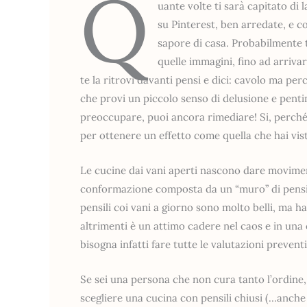
Q
uante volte ti sarà capitato di l
su Pinterest, ben arredate, e c
sapore di casa. Probabilmente t
quelle immagini, fino ad arriva
te la ritrovi davanti pensi e dici: cavolo ma pe
che provi un piccolo senso di delusione e penti
preoccupare, puoi ancora rimediare! Si, perché 
per ottenere un effetto come quella che hai vis
Le cucine dai vani aperti nascono dare moviment
conformazione composta da un “muro” di pensili a
pensili coi vani a giorno sono molto belli, ma han
altrimenti è un attimo cadere nel caos e in una
bisogna infatti fare tutte le valutazioni preven
Se sei una persona che non cura tanto l’ordine, p
scegliere una cucina con pensili chiusi (…anche