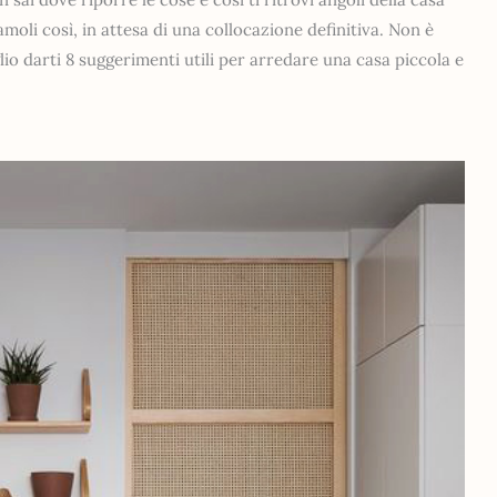
amoli così, in attesa di una collocazione definitiva. Non è
lio darti 8 suggerimenti utili per arredare una casa piccola e