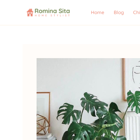
Vai
al
Home
Blog
Ch
contenuto