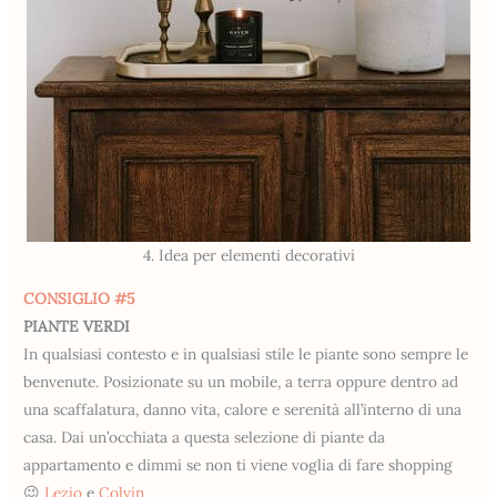
4. Idea per elementi decorativi
CONSIGLIO #5
PIANTE VERDI
In qualsiasi contesto e in qualsiasi stile le piante sono sempre le
benvenute. Posizionate su un mobile, a terra oppure dentro ad
una scaffalatura, danno vita, calore e serenità all’interno di una
casa. Dai un’occhiata a questa selezione di piante da
appartamento e dimmi se non ti viene voglia di fare shopping
😉
Lezio
e
Colvin