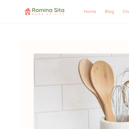
Vai
al
Home
Blog
Ch
contenuto