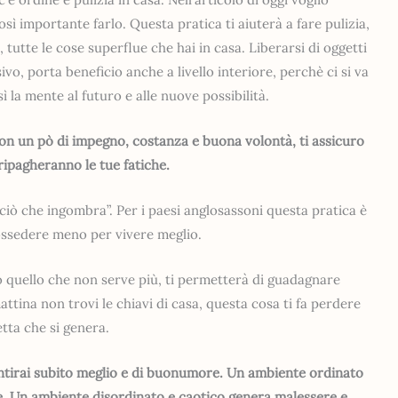
sì importante farlo. Questa pratica ti aiuterà a fare pulizia,
 tutte le cose superflue che hai in casa. Liberarsi di oggetti
ivo, porta beneficio anche a livello interiore, perchè ci si va
ì la mente al futuro e alle nuove possibilità.
 con un pò di impegno, costanza e buona volontà, ti assicuro
 ripagheranno le tue fatiche.
 ciò che ingombra”. Per i paesi anglosassoni questa pratica è
 possedere meno per vivere meglio.
 quello che non serve più, ti permetterà di guadagnare
ina non trovi le chiavi di casa, questa cosa ti fa perdere
etta che si genera.
sentirai subito meglio e di buonumore. Un ambiente ordinato
re. Un ambiente disordinato e caotico genera malessere e