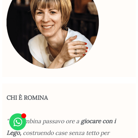
CHI È ROMINA
"Da bambina passavo ore a
giocare con i
Lego,
costruendo case senza tetto per