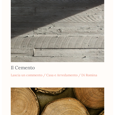
Il Cemento
Lascia un commento
/
Casa e Arredamento
/ Di
Romina