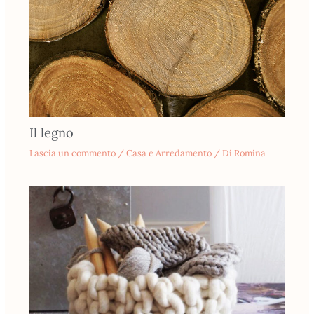
Il legno
Lascia un commento
/
Casa e Arredamento
/ Di
Romina