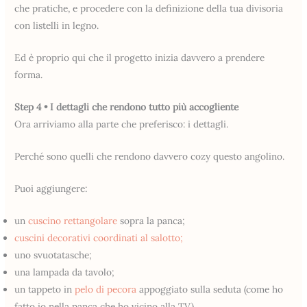
che pratiche, e procedere con la definizione della tua divisoria
con listelli in legno.
Ed è proprio qui che il progetto inizia davvero a prendere
forma.
Step 4 • I dettagli che rendono tutto più accogliente
Ora arriviamo alla parte che preferisco: i dettagli.
Perché sono quelli che rendono davvero cozy questo angolino.
Puoi aggiungere:
un
cuscino rettangolare
sopra la panca;
cuscini decorativi coordinati al salotto;
uno svuotatasche;
una lampada da tavolo;
un tappeto in
pelo di pecora
appoggiato sulla seduta (come ho
fatto io nella panca che ho vicino alla TV).