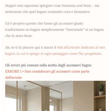
Magari non sapranno spiegare cosa funziona così bene… ma
sentiranno che quel bagno trasmette cura e benessere.
Ed è proprio questo che fanno gli accessori giusti:
trasformano un bagno semplicemente “funzionale” in un bagno
che fa stare bene.
Ah, se ti fa piacere qui ti lascio il
link all’articolo dedicato al mio
bagno, in cui ti spiego in ogni passaggio come l’ho progettato.
Gli errori più comuni nella scelta degli accessori bagno
ERRORE 1 • Non considerare gli accessori come parte
dell’arredo