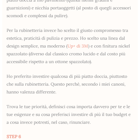
guarnizioni) e nicchia portaoggetti (al posto di quegli accessori
scomodi e complessi da pulire).
Per la rubinetteria invece ho scelto il giusto compromesso tra
estetica, praticità di pulizia e prezzo. Ho scelto una linea dal
design semplice, ma moderno (
Up+ di 3M
) e con finitura nickel
spazzolato (diverso dal classico cromo lucido e dal costo più
accessibile rispetto a un ottone spazzolato).
Ho preferito investire qualcosa di più piatto doccia, piuttosto
che sulla rubinetteria. Questo perché, secondo i miei canoni,
hanno valenza differente.
Trova le tue priorità, definisci cosa importa davvero per te e le
tue esigenze e su cosa preferisci investire di più il tuo budget e
a cosa invece potresti, nel caso, rinunciare.
STEP 6