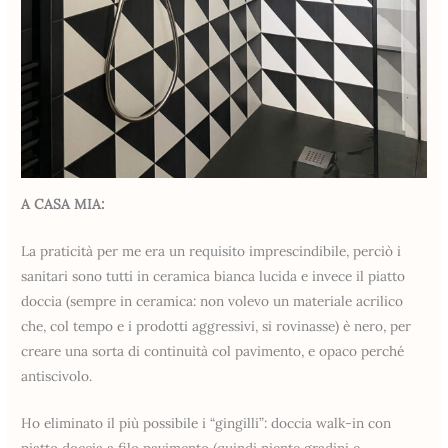
A CASA MIA:
La praticità per me era un requisito imprescindibile, perciò i
sanitari sono tutti in ceramica bianca lucida e invece il piatto
doccia (sempre in ceramica: non volevo un materiale acrilico
che, col tempo e i prodotti aggressivi, si rovinasse) è nero, per
creare una sorta di continuità col pavimento, e opaco perché
antiscivolo.
Ho eliminato il più possibile i “gingilli”: doccia walk-in con
piatto doccia a filo pavimento (quindi niente gradini e