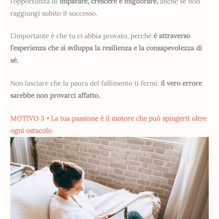
l’opportunità di
imparare, crescere e migliorare,
anche se non
raggiungi subito il successo.
L’importante è che tu ci abbia provato, perché
è attraverso
l’esperienza che si sviluppa
la resilienza e la consapevolezza di
sé.
Non lasciare che la paura del fallimento ti fermi:
il vero errore
sarebbe non provarci affatto.
MOTIVO 3 • La tua passione è il motore che può spingerti oltre
ogni ostacolo