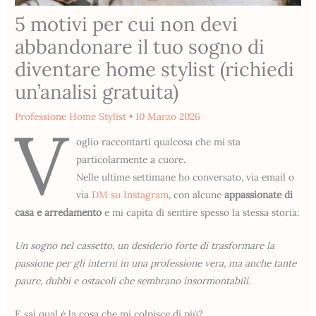
5 motivi per cui non devi
abbandonare il tuo sogno di
diventare home stylist (richiedi
un’analisi gratuita)
Professione Home Stylist
•
10 Marzo 2026
V
oglio raccontarti qualcosa che mi sta
particolarmente a cuore.
Nelle ultime settimane ho conversato, via email o
via
DM su Instagram
, con alcune
appassionate di
casa e arredamento
e mi capita di sentire spesso la stessa storia:
Un sogno nel cassetto, un desiderio forte di trasformare la
passione per gli interni in una professione vera, ma anche tante
paure, dubbi e ostacoli che sembrano insormontabili.
E sai qual è la cosa che mi colpisce di più?