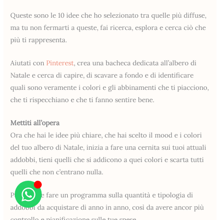
Queste sono le 10 idee che ho selezionato tra quelle più diffuse,
ma tu non fermarti a queste, fai ricerca, esplora e cerca ciò che
più ti rappresenta.
Aiutati con
Pinterest
, crea una bacheca dedicata all’albero di
Natale e cerca di capire, di scavare a fondo e di identificare
quali sono veramente i colori e gli abbinamenti che ti piacciono,
che ti rispecchiano e che ti fanno sentire bene.
Mettiti all’opera
Ora che hai le idee più chiare, che hai scelto il mood e i colori
del tuo albero di Natale, inizia a fare una cernita sui tuoi attuali
addobbi, tieni quelli che si addicono a quei colori e scarta tutti
quelli che non c’entrano nulla.
Puoi anche fare un programma sulla quantità e tipologia di
addobbi da acquistare di anno in anno, così da avere ancor più
controllo e pianificazione sulle tue spese.