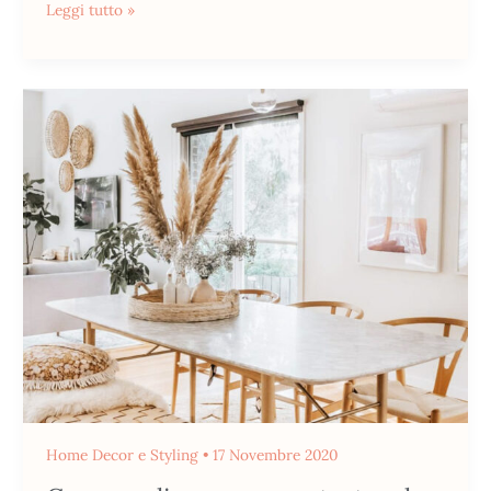
Leggi tutto »
Come
realizzare
un
centrotavola
in
stile
scandinavo
Home Decor e Styling
•
17 Novembre 2020