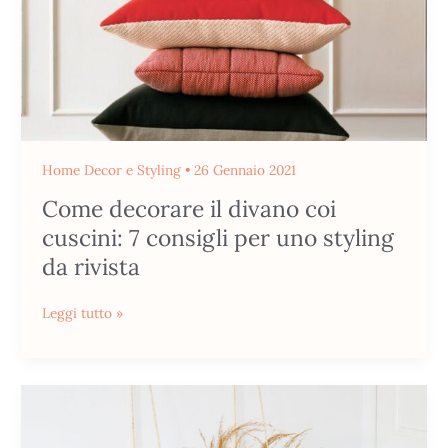
consigli
per
uno
styling
da
rivista
Home Decor e Styling
•
26 Gennaio 2021
Come decorare il divano coi
cuscini: 7 consigli per uno styling
da rivista
Leggi tutto »
Camera
da
letto: