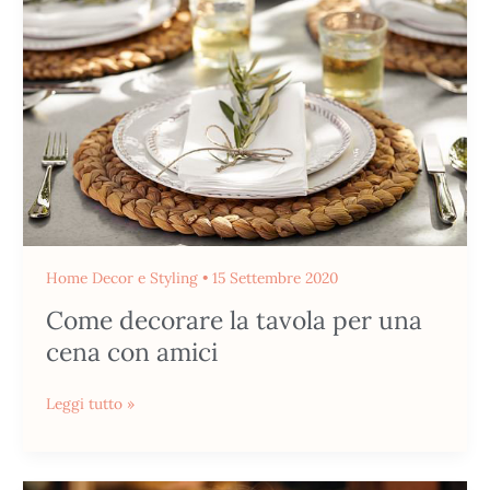
tavola
per
una
cena
con
amici
Home Decor e Styling
•
15 Settembre 2020
Come decorare la tavola per una
cena con amici
Leggi tutto »