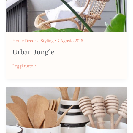
Home Decor e Styling
•
7 Agosto 2016
Urban Jungle
Leggi tutto »
Decorare
Con
Le
Lettere