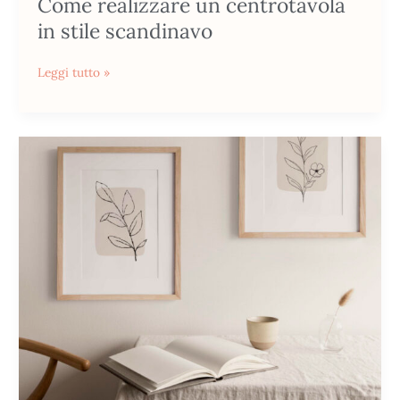
Come realizzare un centrotavola
in stile scandinavo
Leggi tutto »
Come
trasformare
e
decorare
la
casa
in
stile
Slow
Life