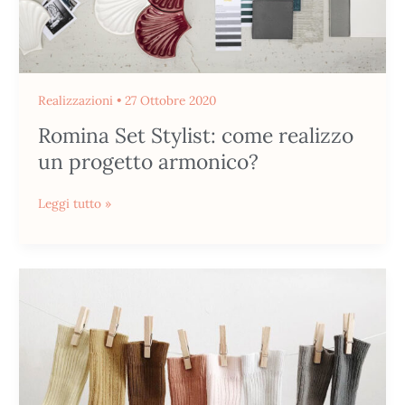
Realizzazioni
•
27 Ottobre 2020
Romina Set Stylist: come realizzo
un progetto armonico?
Leggi tutto »
Prepariamoci
all’autunno:
cambiamo
look
alla
nostra