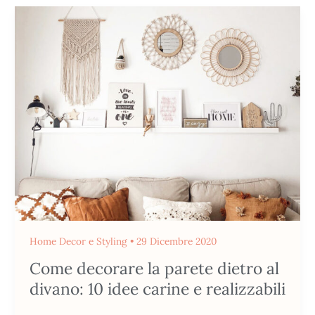
Come
decorare
la
parete
dietro
al
divano:
10
idee
carine
e
realizzabili
Home Decor e Styling
•
29 Dicembre 2020
Come decorare la parete dietro al
divano: 10 idee carine e realizzabili