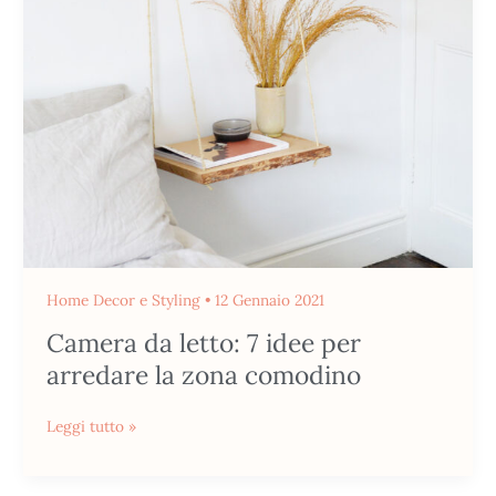
7
idee
per
arredare
la
zona
comodino
Home Decor e Styling
•
12 Gennaio 2021
Camera da letto: 7 idee per
arredare la zona comodino
Leggi tutto »