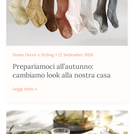
casa
Home Decor e Styling
•
22 Settembre 2020
Prepariamoci all’autunno:
cambiamo look alla nostra casa
Leggi tutto »
Come
decorare
la