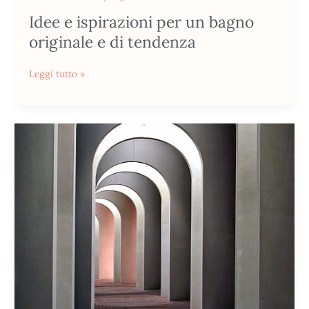
Idee e ispirazioni per un bagno
originale e di tendenza
Leggi tutto »
Arco
Mania:
perchè
la
forma
ad
arco
è
così
di
tendenza?