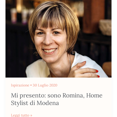
Mi
presento:
sono
Romina,
Home
Stylist
di
Modena
Ispirazione
•
30 Luglio 2020
Mi presento: sono Romina, Home
Stylist di Modena
Leggi tutto »