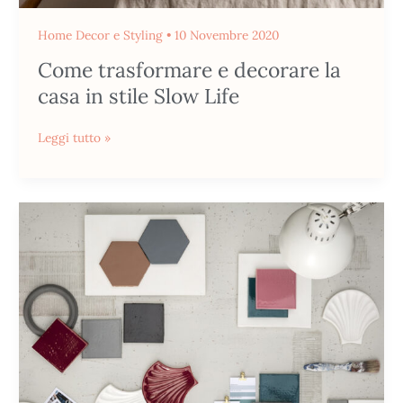
Home Decor e Styling
•
10 Novembre 2020
Come trasformare e decorare la
casa in stile Slow Life
Leggi tutto »
Romina
Set
Stylist:
come
realizzo
un
progetto
armonico?