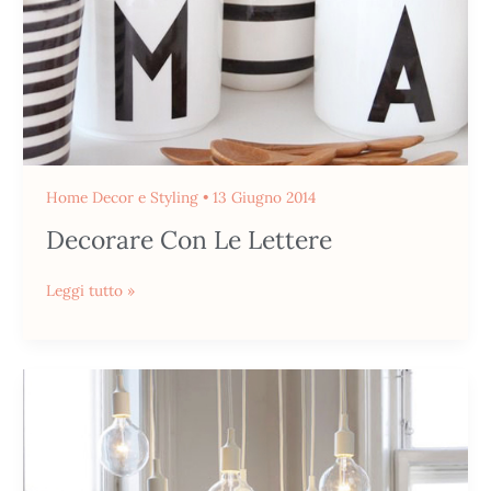
Home Decor e Styling
•
13 Giugno 2014
Decorare Con Le Lettere
Leggi tutto »
Con
una
semplice
lampadina…